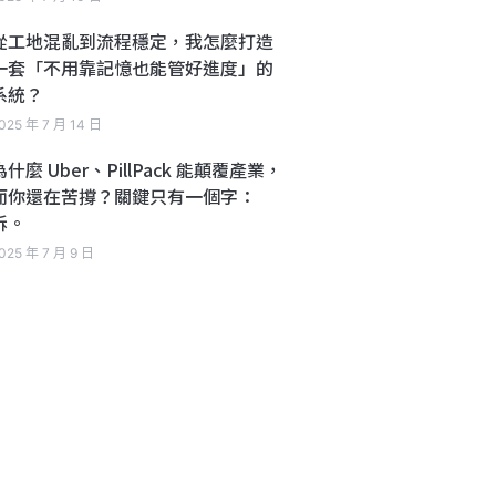
從工地混亂到流程穩定，我怎麼打造
一套「不用靠記憶也能管好進度」的
系統？
025 年 7 月 14 日
為什麼 Uber、PillPack 能顛覆產業，
而你還在苦撐？關鍵只有一個字：
拆。
025 年 7 月 9 日