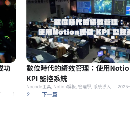
成功
數位時代的績效管理：使用Notio
KPI 監控系統
Nocode工具
,
Notion模板
,
管理學
,
系統導入
｜
2025-
篇
1
2
下一篇