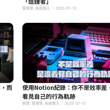
「造鐘者」
管理學
,
系統導入
｜
2025-07-10
業，而
使用Notion紀錄：你不是效率差
。
看見自己的行為軌跡
教學
,
管理學
,
系統導入
｜
2025-07-07