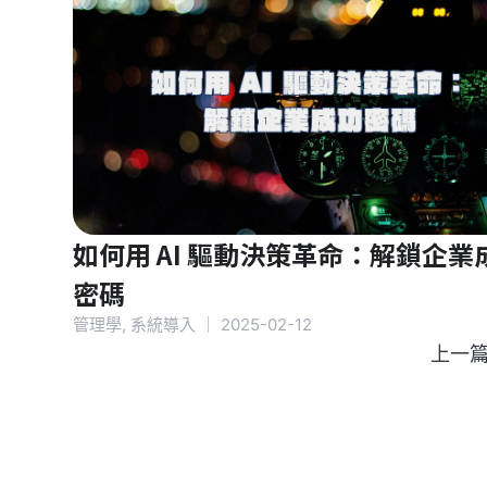
如何用 AI 驅動決策革命：解鎖企業
密碼
管理學
,
系統導入
｜
2025-02-12
上一