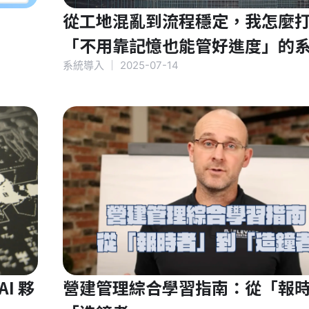
從工地混亂到流程穩定，我怎麼
「不用靠記憶也能管好進度」的
系統導入
｜
2025-07-14
I 夥
營建管理綜合學習指南：從「報